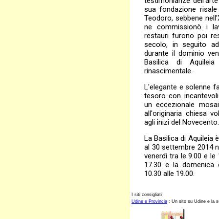
testimonianze dell'art
sua fondazione risale
Teodoro, sebbene nell'
ne commissionò i lavo
restauri furono poi r
secolo, in seguito a
durante il dominio ven
Basilica di Aquileia
rinascimentale.
L'elegante e solenne fa
tesoro con incantevoli
un eccezionale mosai
all'originaria chiesa 
agli inizi del Novecento.
La Basilica di Aquileia è
al 30 settembre 2014 nei
venerdì tra le 9.00 e le 
17.30 e la domenica d
10.30 alle 19.00.
I siti consigliati
Udine e Provincia
: Un sito su Udine e la su