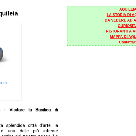
AQUILEI
quileia
LA STORIA DI A
DA VEDERE AD A
CURIOSIT
RISTORANTI A A
MAPPA DI AQU
Contattac
Echo Dot (3ª generazione) - Altoparlante intelligente con integrazione Alexa - Tessuto antracite
 - Visitare la Basilica di
a splendida città d'arte, la
a è una delle più intense