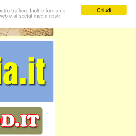
Chiudi
stro traffico. Inoltre forniamo
i web e ai social media nostri