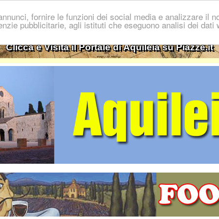
nnunci, fornire le funzioni dei social media e analizzare il no
genzie pubblicitarie, agli istituti che eseguono analisi dei dat
Clicca e Visita il Portale di Aquileia su Piazze.it