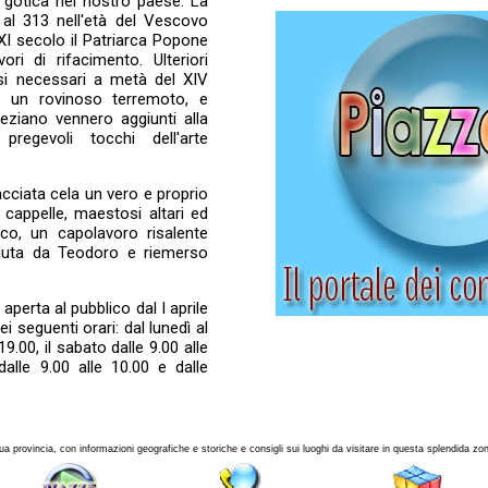
e gotica nel nostro paese. La
 al 313 nell'età del Vescovo
XI secolo il Patriarca Popone
ri di rifacimento. Ulteriori
esi necessari a metà del XIV
d un rovinoso terremoto, e
eziano vennero aggiunti alla
 pregevoli tocchi dell'arte
cciata cela un vero e proprio
 cappelle, maestosi altari ed
co, un capolavoro risalente
voluta da Teodoro e riemerso
 aperta al pubblico dal I aprile
 seguenti orari: dal lunedì al
19.00, il sabato dalle 9.00 alle
alle 9.00 alle 10.00 e dalle
a provincia, con informazioni geografiche e storiche e consigli sui luoghi da visitare in questa splendida zona