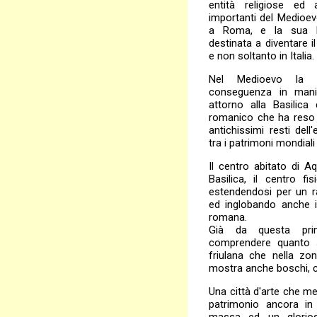
entità religiose ed 
importanti del Medioevo
a Roma, e la sua Bas
destinata a diventare il
e non soltanto in Italia.
Nel Medioevo la c
conseguenza in manie
attorno alla Basilica 
romanico che ha reso c
antichissimi resti dell
tra i patrimoni mondiali
Il centro abitato di Aq
Basilica, il centro fi
estendendosi per un r
ed inglobando anche i
romana.
Già da questa pri
comprendere quanto s
friulana che nella zo
mostra anche boschi, ca
Una città d'arte che me
patrimonio ancora in