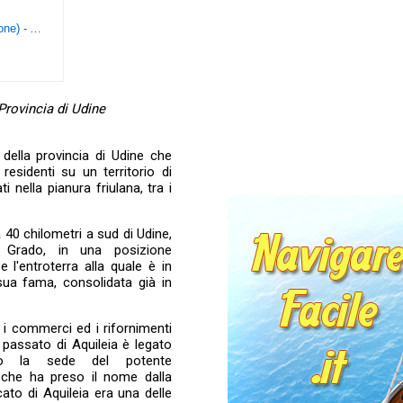
Echo Dot (3ª generazione) - Altoparlante intelligente con integrazione Alexa - Tessuto antracite
 Provincia di Udine
della provincia di Udine che
 residenti su un territorio di
i nella pianura friulana, tra i
a 40 chilometri a sud di Udine,
 Grado, in una posizione
e l'entroterra alla quale è in
 sua fama, consolidata già in
r i commerci ed i rifornimenti
so passato di Aquileia è legato
tato la sede del potente
 che ha preso il nome dalla
arcato di Aquileia era una delle