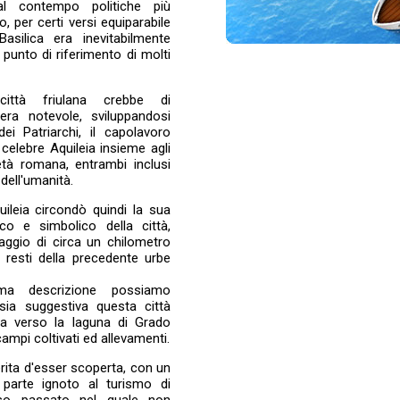
al contempo politiche più
, per certi versi equiparabile
ilica era inevitabilmente
 punto di riferimento di molti
ittà friulana crebbe di
ra notevole, sviluppandosi
dei Patriarchi, il capolavoro
elebre Aquileia insieme agli
'età romana, entrambi inclusi
 dell'umanità.
uileia circondò quindi la sua
sico e simbolico della città,
aggio di circa un chilometro
 resti della precedente urbe
ma descrizione possiamo
ia suggestiva questa città
na verso la laguna di Grado
mpi coltivati ed allevamenti.
rita d'esser scoperta, con un
 parte ignoto al turismo di