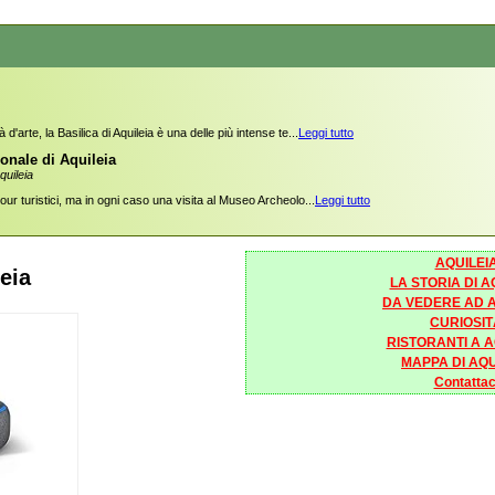
 d'arte, la Basilica di Aquileia è una delle più intense te...
Leggi tutto
onale di Aquileia
quileia
tour turistici, ma in ogni caso una visita al Museo Archeolo...
Leggi tutto
AQUILEI
leia
LA STORIA DI A
DA VEDERE AD A
CURIOSIT
RISTORANTI A A
MAPPA DI AQU
Contattac