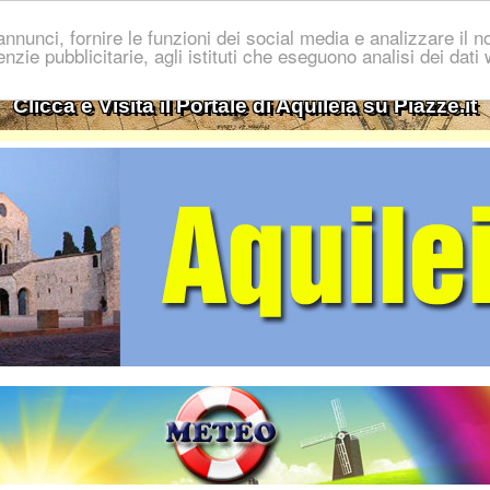
nnunci, fornire le funzioni dei social media e analizzare il no
genzie pubblicitarie, agli istituti che eseguono analisi dei dat
Clicca e Visita il Portale di Aquileia su Piazze.it