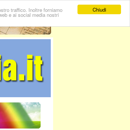
Chiudi
stro traffico. Inoltre forniamo
i web e ai social media nostri