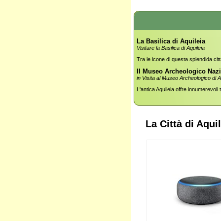
La Basilica di Aquileia
Visitare la Basilica di Aquileia
Tra le icone di questa splendida città
Il Museo Archeologico Nazi
in Visita al Museo Archeologico di A
L'antica Aquileia offre innumerevoli 
La Città di Aqui